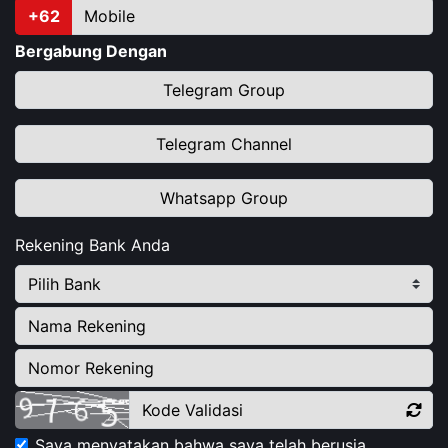
+62
Bergabung Dengan
Telegram Group
Telegram Channel
Whatsapp Group
Rekening Bank Anda
Saya menyatakan bahwa saya telah berusia