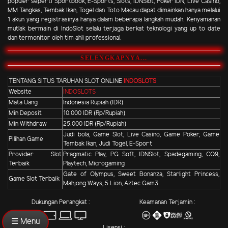
populer seperti Sportbook, E-Sports, Slots, IDNSlot, Poker IDN, Live Casino,
MM Tangkas, Tembak Ikan, Togel dan Toto Macau dapat dimainkan hanya melalui
1 akun yang registrasinya hanya dalam beberapa langkah mudah. Kenyamanan
mutlak bermain di IndoSlot selalu terjaga berkat teknologi yang up to date
dan termonitor oleh tim ahli professional.
SELENGKAPNYA...
TENTANG SITUS TARUHAN SLOT ONLINE
INDOSLOTS
Website
INDOSLOTS
Mata Uang
Indonesia Rupiah (IDR)
Min Deposit
10.000 IDR (Rp/Rupiah)
Min Withdraw
25.000 IDR (Rp/Rupiah)
Judi bola, Game Slot, Live Casino, Game Poker, Game
Pilihan Game
Tembak Ikan, Judi Togel, E-Sport
Provider Slot
Pragmatic Play, PG Soft, IDNSlot, Spadegaming, CQ9,
Terbaik
Playtech, Microgaming
Gate of Olympus, Sweet Bonanza, Starlight Princess,
Game Slot Terbaik
Mahjong Ways, 5 Lion, Aztec Gam3
Dukungan Perangkat :
Keamanan Terjamin :
☰ Menu
Lisensi :