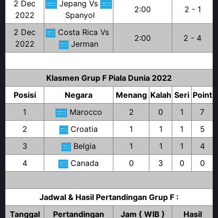
2 Dec
Jepang Vs
2:00
2 - 1
2022
Spanyol
2 Dec
Costa Rica Vs
2:00
2 - 4
2022
Jerman
Klasmen Grup F Piala Dunia 2022
Posisi
Negara
Menang
Kalah
Seri
Point
1
Marocco
2
0
1
7
2
Croatia
1
1
1
5
3
Belgia
1
1
1
4
4
Canada
0
3
0
0
Jadwal & Hasil Pertandingan Grup F :
Tanggal
Pertandingan
Jam ( WIB )
Hasil