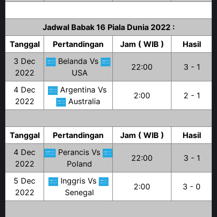
Jadwal Babak 16 Piala Dunia 2022 :
Tanggal
Pertandingan
Jam ( WIB )
Hasil
3 Dec
Belanda Vs
22:00
3 - 1
2022
USA
4 Dec
Argentina Vs
2:00
2 - 1
2022
Australia
Tanggal
Pertandingan
Jam ( WIB )
Hasil
4 Dec
Perancis Vs
22:00
3 - 1
2022
Poland
5 Dec
Inggris Vs
2:00
3 - 0
2022
Senegal