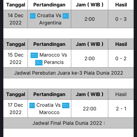
Tanggal
Pertandingan
Jam ( WIB )
Hasil
14 Dec
Croatia Vs
2:00
0 - 3
2022
Argentina
Tanggal
Pertandingan
Jam ( WIB )
Hasil
15 Dec
Marocco Vs
2:00
0 - 2
2022
Perancis
Jadwal Perebutan Juara ke-3 Piala Dunia 2022
Tanggal
Pertandingan
Jam ( WIB )
Hasil
17 Dec
Croatia Vs
22:00
2 - 1
2022
Marocco
Jadwal Final Piala Dunia 2022 :