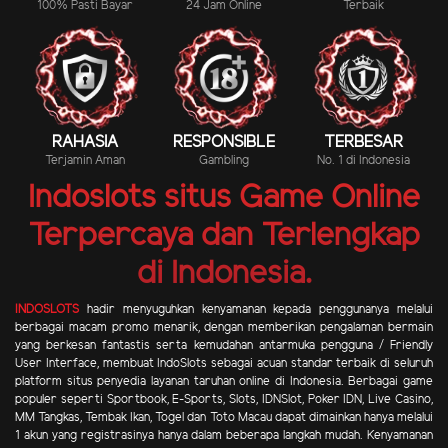
100% Pasti Bayar
24 Jam Online
Terbaik
RAHASIA
RESPONSIBLE
TERBESAR
Terjamin Aman
Gambling
No. 1 di Indonesia
Indoslots situs Game Online
Terpercaya dan Terlengkap
di Indonesia.
INDOSLOTS
hadir menyuguhkan kenyamanan kepada penggunanya melalui
berbagai macam promo menarik, dengan memberikan pengalaman bermain
yang berkesan fantastis serta kemudahan antarmuka pengguna / Friendly
User Interface, membuat IndoSlots sebagai acuan standar terbaik di seluruh
platform situs penyedia layanan taruhan online di Indonesia. Berbagai game
populer seperti Sportbook, E-Sports, Slots, IDNSlot, Poker IDN, Live Casino,
MM Tangkas, Tembak Ikan, Togel dan Toto Macau dapat dimainkan hanya melalui
1 akun yang registrasinya hanya dalam beberapa langkah mudah. Kenyamanan