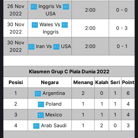
26 Nov
Inggris Vs
2:00
0 - 0
2022
USA
30 Nov
Wales Vs
2:00
0 - 3
2022
Inggris
30 Nov
Iran Vs
USA
2:00
0 - 1
2022
Klasmen Grup C Piala Dunia 2022
Posisi
Negara
Menang
Kalah
Seri
Point
1
Argentina
2
0
1
6
2
Poland
1
1
1
4
3
Mexico
1
1
1
4
4
Arab Saudi
1
2
0
3