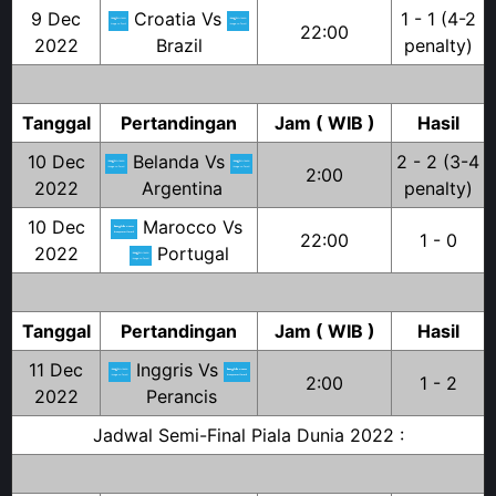
9 Dec
Croatia Vs
1 - 1 (4-2
22:00
2022
Brazil
penalty)
Tanggal
Pertandingan
Jam ( WIB )
Hasil
10 Dec
Belanda Vs
2 - 2 (3-4
2:00
2022
Argentina
penalty)
10 Dec
Marocco Vs
22:00
1 - 0
2022
Portugal
Tanggal
Pertandingan
Jam ( WIB )
Hasil
11 Dec
Inggris Vs
2:00
1 - 2
2022
Perancis
Jadwal Semi-Final Piala Dunia 2022 :