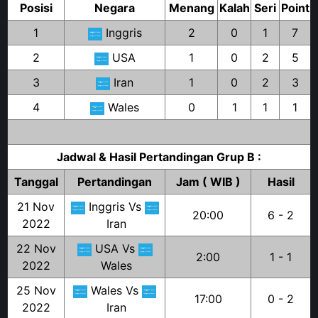
Posisi
Negara
Menang
Kalah
Seri
Point
1
Inggris
2
0
1
7
2
USA
1
0
2
5
3
Iran
1
0
2
3
4
Wales
0
1
1
1
Jadwal & Hasil Pertandingan Grup B :
Tanggal
Pertandingan
Jam ( WIB )
Hasil
21 Nov
Inggris Vs
20:00
6 - 2
2022
Iran
22 Nov
USA Vs
2:00
1 - 1
2022
Wales
25 Nov
Wales Vs
17:00
0 - 2
2022
Iran