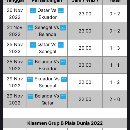
20 Nov
Qatar Vs
23:00
0 - 2
2022
Ekuador
21 Nov
Senegal Vs
23:00
0 - 2
2022
Belanda
25 Nov
Qatar Vs
20:00
1 - 3
2022
Senegal
25 Nov
Belanda Vs
23:00
1 - 1
2022
Ekuador
29 Nov
Ekuador Vs
22:00
1 - 2
2022
Senegal
29 Nov
Belanda Vs
22:00
2 - 0
2022
Qatar
Klasmen Grup B Piala Dunia 2022