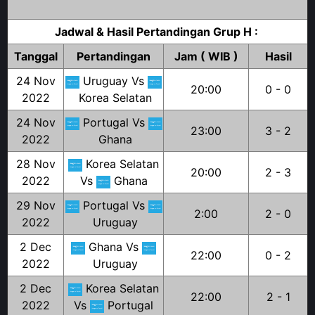
Jadwal & Hasil Pertandingan Grup H :
Tanggal
Pertandingan
Jam ( WIB )
Hasil
24 Nov
Uruguay Vs
20:00
0 - 0
2022
Korea Selatan
24 Nov
Portugal Vs
23:00
3 - 2
2022
Ghana
28 Nov
Korea Selatan
20:00
2 - 3
2022
Vs
Ghana
29 Nov
Portugal Vs
2:00
2 - 0
2022
Uruguay
2 Dec
Ghana Vs
22:00
0 - 2
2022
Uruguay
2 Dec
Korea Selatan
22:00
2 - 1
2022
Vs
Portugal