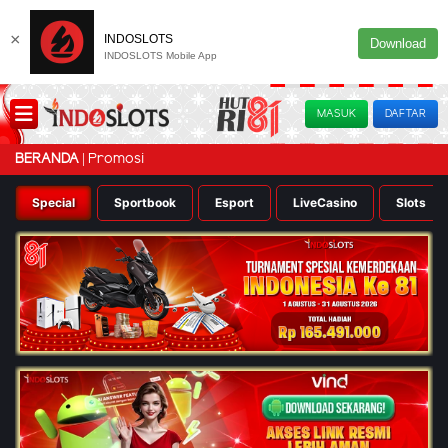
×
INDOSLOTS
Download
INDOSLOTS Mobile App
MASUK
DAFTAR
Promosi
BERANDA
Special
Sportbook
Esport
LiveCasino
Slots