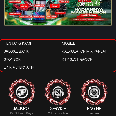
TENTANG KAMI
MOBILE
JADWAL BANK
KALKULATOR MIX PARLAY
SPONSOR
RTP SLOT GACOR
LINK ALTERNATIF
JACKPOT
SERVICE
ENGINE
100% Pasti Bayar
24 Jam Online
Terbaik