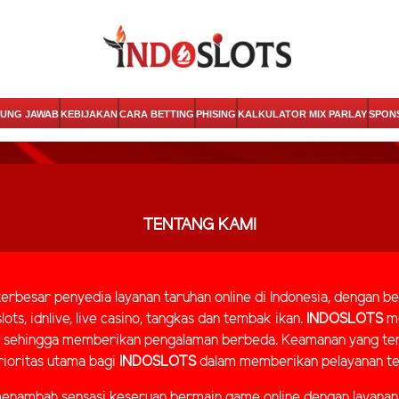
UNG JAWAB
KEBIJAKAN
CARA BETTING
PHISING
KALKULATOR MIX PARLAY
SPON
TENTANG KAMI
erbesar penyedia layanan taruhan online di Indonesia, dengan be
ots, idnlive, live casino, tangkas dan tembak ikan.
INDOSLOTS
m
f sehingga memberikan pengalaman berbeda. Keamanan yang te
ioritas utama bagi
INDOSLOTS
dalam memberikan pelayanan t
 menambah sensasi keseruan bermain game online dengan layanan 