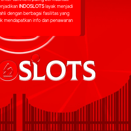
enjadikan
INDOSLOTS
layak menjadi
ahli dengan berbagai fasilitas yang
tuk mendapatkan info dan penawaran